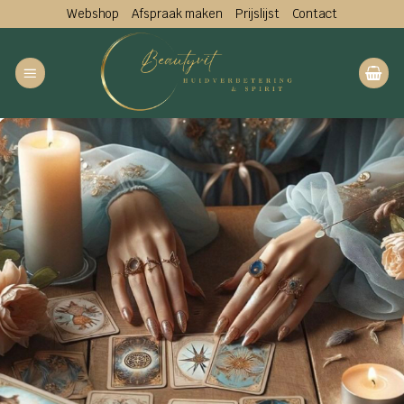
Ga
Webshop
Afspraak maken
Prijslijst
Contact
naar
inhoud