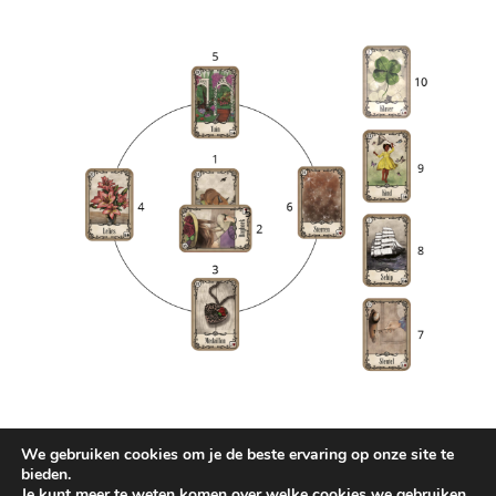
Waarom een kaartlegging laten doen?
We gebruiken cookies om je de beste ervaring op onze site te
bieden.
Een kaartlegging kan verhelderend, troostend en
Je kunt meer te weten komen over welke cookies we gebruiken