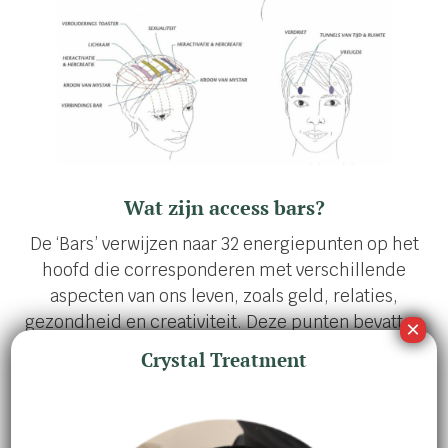
Wat zijn access bars?
De ‘Bars’ verwijzen naar 32 energiepunten op het
hoofd die corresponderen met verschillende
aspecten van ons leven, zoals geld, relaties,
gezondheid en creativiteit. Deze punten bevatten
de energetische lading van oude overtuigingen,
Crystal Treatment
gedachten en emoties die we in de loop van de tijd
hebben opgeslagen. Door deze punten zachtjes aan
te raken, wordt de energie in deze gebieden