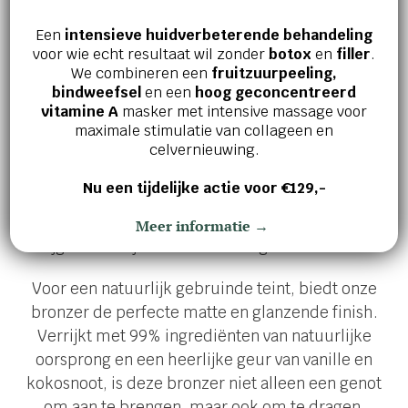
moeiteloos elegante look te creëren. Ontdek de
Een
intensieve huidverbeterende behandeling
must-haves van het seizoen en straal de hele zomer
voor wie echt resultaat wil zonder
botox
en
filler
.
lang! ✨🌞
We combineren een
fruitzuurpeeling,
bindweefsel
en een
hoog geconcentreerd
vitamine A
masker met intensive massage voor
maximale stimulatie van collageen en
celvernieuwing.
1. Natuurlijke gebruinde teint met deze
Nu een tijdelijke actie voor €129,-
bronzer!
Meer informatie →
Krijg het hele jaar door een zongebruinde teint!
Voor een natuurlijk gebruinde teint, biedt onze
bronzer de perfecte matte en glanzende finish.
Verrijkt met 99% ingrediënten van natuurlijke
oorsprong en een heerlijke geur van vanille en
kokosnoot, is deze bronzer niet alleen een genot
om aan te brengen, maar ook om te dragen.