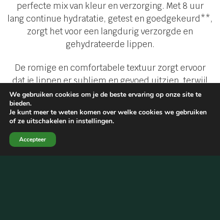
perfecte mix van kleur en verzorging. Met 8 uur
lang continue hydratatie, getest en goedgekeurd**,
zorgt het voor een langdurig verzorgde en
gehydrateerde lippen.
De romige en comfortabele textuur zorgt ervoor
dat je lippen er subliem en gevoed uitzien, terwijl
de intense kleur de hele dag blijft stralen. Perfect
We gebruiken cookies om je de beste ervaring op onze site te
bieden.
voor een frisse, levendige look! ✨
Je kunt meer te weten komen over welke cookies we gebruiken
of ze uitschakelen in instellingen.
SHOP NU
Accepteer