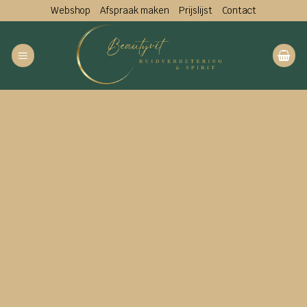
Ga
Webshop
Afspraak maken
Prijslijst
Contact
naar
inhoud