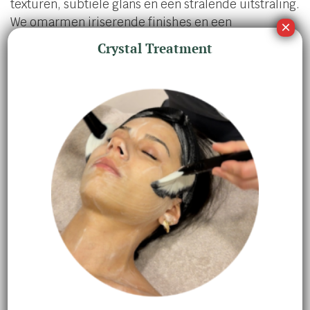
texturen, subtiele glans en een stralende uitstraling.
We omarmen iriserende finishes en een
kleurenpalet geïnspireerd op de warme, gouden
Crystal Treatment
lichttonen van het seizoen. Van een zonovergoten
dag op het strand tot een zwoele zomeravond, jouw
make-up past zich moeiteloos aan elke
gelegenheid aan.
Wil je een natuurlijk gebruinde teint die je huid laat
stralen? Verleidelijke, stralende ogen die het licht
vangen? Of perfect gehydrateerde en
geaccentueerde lippen? Onze nieuwe Spring-
Summer 2025 make-upcollectie biedt alles wat je
nodig hebt om je natuurlijke schoonheid te
benadrukken.
Laat je betoveren door vijf innovatieve producten,
speciaal ontworpen om een frisse, verfijnde en