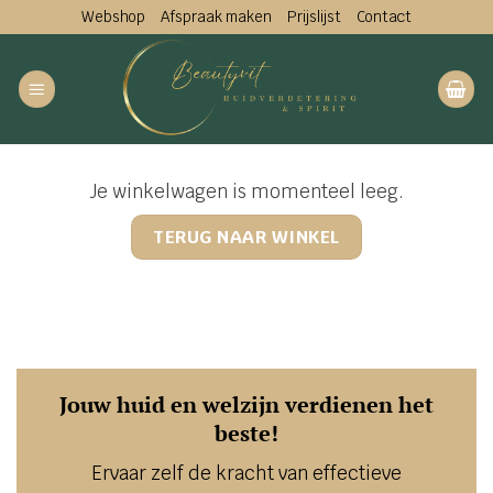
Ga
Webshop
Afspraak maken
Prijslijst
Contact
naar
inhoud
Je winkelwagen is momenteel leeg.
TERUG NAAR WINKEL
Jouw huid en welzijn verdienen het
beste!
Ervaar zelf de kracht van effectieve