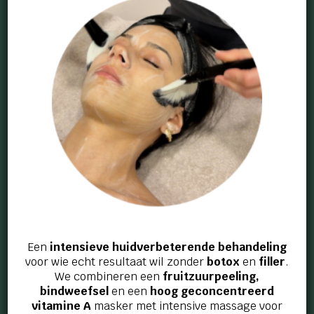
Behandelingen
Permanente Make-up
Gezichtsbehandelingen
Lichaamsbehandelingen
Energetische behandelingen
Huidscan
Een
intensieve huidverbeterende behandeling
voor wie echt resultaat wil zonder
botox
en
filler
.
We combineren een
fruitzuurpeeling,
bindweefsel
en een
hoog geconcentreerd
vitamine A
masker met intensive massage voor