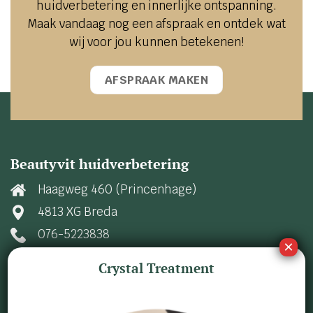
huidverbetering en innerlijke ontspanning.
Maak vandaag nog een afspraak en ontdek wat
wij voor jou kunnen betekenen!
AFSPRAAK MAKEN
Beautyvit huidverbetering
Haagweg 460 (Princenhage)
4813 XG Breda
076-5223838
info@beautyvit.nl
Crystal Treatment
KvK nummer: 20115560
BTW nummer: NL13.97.76.448.B01