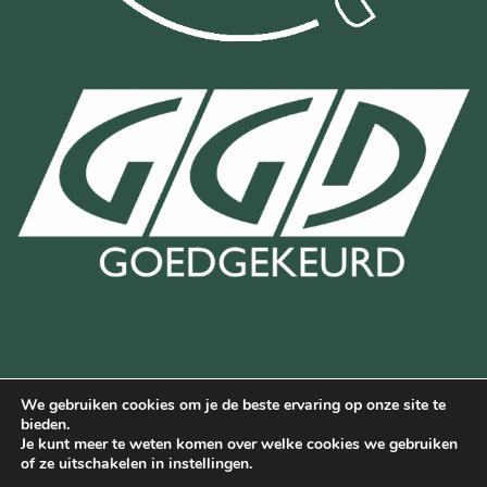
We gebruiken cookies om je de beste ervaring op onze site te
Bancontact
Bank
IDeal
Wero
bieden.
Transfer
Je kunt meer te weten komen over welke cookies we gebruiken
Deze website is beschermd door reCAPTCHA en de Google
of ze uitschakelen in instellingen.
privacyverklaring
en
servicevoorwaarden
van Google.