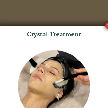
Crystal Treatment
e ook zo voelen?
Skin Reset
ent vlekken