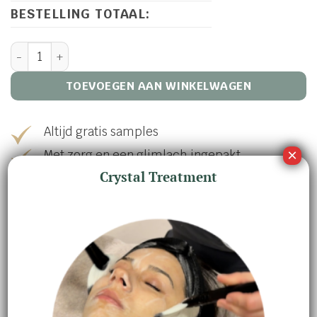
BESTELLING TOTAAL:
Cadeaubon aantal
TOEVOEGEN AAN WINKELWAGEN
Altijd gratis samples
Met zorg en een glimlach ingepakt
Crystal Treatment
Wij geven u graag persoonlijk advies
Binnen 1-2 werkdagen verzonden
Artikelnummer:
N/B
Categorie:
Cadeaubon
Merk:
Medik 8
,
Sothys