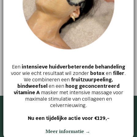
Jouw huid en welzijn verdienen het
beste!
Ervaar zelf de kracht van effectieve
huidverbetering en innerlijke ontspanning.
Maak vandaag nog een afspraak en ontdek wat
Een
intensieve huidverbeterende behandeling
voor wie echt resultaat wil zonder
botox
en
filler
.
wij voor jou kunnen betekenen!
We combineren een
fruitzuurpeeling,
bindweefsel
en een
hoog geconcentreerd
AFSPRAAK MAKEN
vitamine A
masker met intensive massage voor
maximale stimulatie van collageen en
celvernieuwing.
Nu een tijdelijke actie voor €129,-
Beautyvit huidverbetering
Meer informatie →