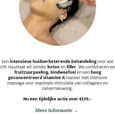
ladde stralende
 glans, maakt de huid glad
ling met zure pH,
Een
intensieve huidverbeterende behandeling
voor wie
cht resultaat wil zonder
botox
en
filler
. We combineren ee
fruitzuurpeeling, bindweefsel
en een
hoog
geconcentreerd vitamine A
masker met intensive
massage voor maximale stimulatie van collageen en
celvernieuwing.
Nu een tijdelijke actie voor €129,-
Meer informatie →