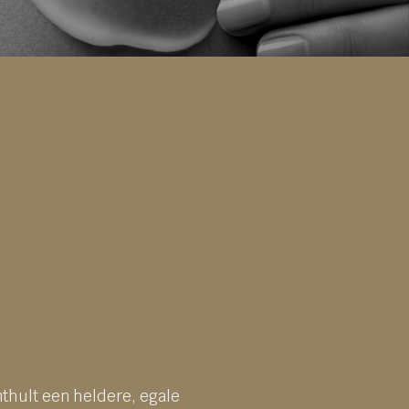
nthult een heldere, egale