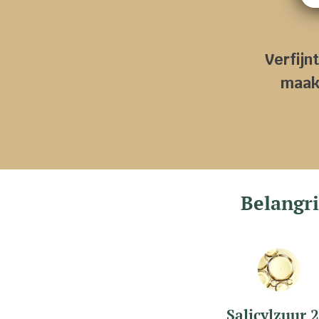
Verfijn
maakt
Belangri
Salicylzuur 