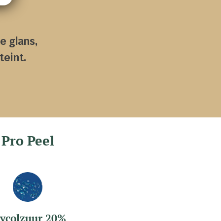
e glans,
teint.
 Pro Peel
lycolzuur 20%