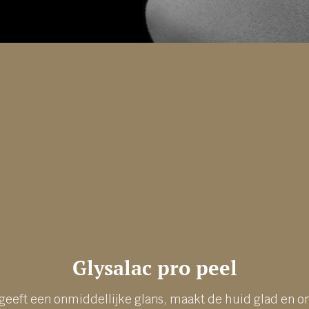
Glysalac pro peel
 geeft een onmiddellijke glans, maakt de huid glad en o