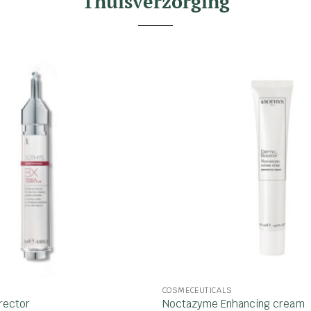
Thuisverzorging
COSMECEUTICALS
rector
Noctazyme Enhancing cream