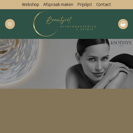
Ga
Webshop
Afspraak maken
Prijslijst
Contact
naar
inhoud