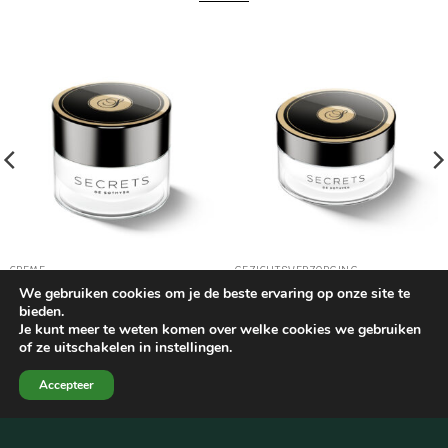
CREME
GEZICHTSVERZORGING
La Crème
La crème yeux et lèvres
We gebruiken cookies om je de beste ervaring op onze site te
€
187,00
€
94,44
bieden.
Je kunt meer te weten komen over welke cookies we gebruiken
of ze uitschakelen in instellingen.
Dit vindt u misschien ook interessant
Accepteer