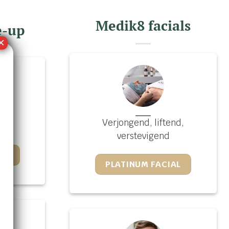
Medik8 facials
e-up
Verjongend, liftend,
verstevigend
UP
PLATINUM FACIAL