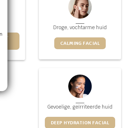
n
Droge, vochtarme huid
n
RÈS-
CALMING FACIAL
Gevoelige, geïrriteerde huid
DEEP HYDRATION FACIAL