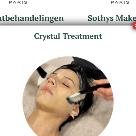
utbehandelingen
Sothys Mak
Crystal Treatment
tie & vochtinbrenging
Make-up
HYDRA 4
SOTHYS MAKE-