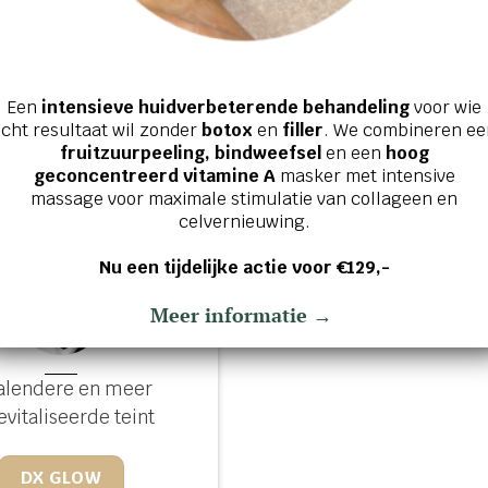
Anti-aging
Zonproducte
Een
intensieve huidverbeterende behandeling
voor wie
cht resultaat wil zonder
botox
en
filler
. We combineren ee
SOIN VISAGE AP
JEUNESSE
fruitzuurpeeling, bindweefsel
en een
hoog
SOLEIL
geconcentreerd vitamine A
masker met intensive
massage voor maximale stimulatie van collageen en
celvernieuwing.
Nu een tijdelijke actie voor €129,-
Meer informatie →
alendere en meer
evitaliseerde teint
DX GLOW