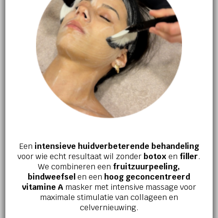
Wil jij een stralende gladde huid?
Microneedling laat jouw glow
Een
intensieve huidverbeterende behandeling
voor wie echt resultaat wil zonder
botox
en
filler
.
weer tot leven komen.
We combineren een
fruitzuurpeeling,
bindweefsel
en een
hoog geconcentreerd
vitamine A
masker met intensive massage voor
Stimuleert aanmaak collageen en elastine
maximale stimulatie van collageen en
celvernieuwing.
Volledig afgestemd op uw huidbehoefte