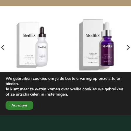
We gebruiken cookies om je de beste ervaring op onze site te
GEZICHTSVERZORGING
GEZICHTSVERZORGING
bieden.
Hydra B5
Hydra B5 intense
Je kunt meer te weten komen over welke cookies we gebruiken
€
58,25
€
74,95
of ze uitschakelen in instellingen.
Accepteer
Jouw huid en welzijn verdienen het
beste!