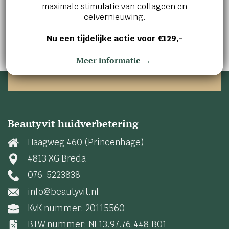
maximale stimulatie van collageen en
huidverbetering en innerlijke ontspanning.
celvernieuwing.
Maak vandaag nog een afspraak en ontdek wat
wij voor jou kunnen betekenen!
Nu een tijdelijke actie voor €129,-
Meer informatie →
AFSPRAAK MAKEN
Beautyvit huidverbetering
Haagweg 460 (Princenhage)
4813 XG Breda
076-5223838
info@beautyvit.nl
KvK nummer: 20115560
BTW nummer: NL13.97.76.448.B01