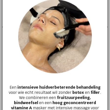
GEZICHTSVERZORGING
GEZICHTSVERZORGING
Total Moisture Daily Facial
Advanced night restore
Cream
€
74,00
€
56,00
Een
intensieve huidverbeterende behandeling
Jouw huid en welzijn verdienen het
voor wie echt resultaat wil zonder
botox
en
filler
.
beste!
We combineren een
fruitzuurpeeling,
bindweefsel
en een
hoog geconcentreerd
Ervaar zelf de kracht van effectieve
vitamine A
masker met intensive massage voor