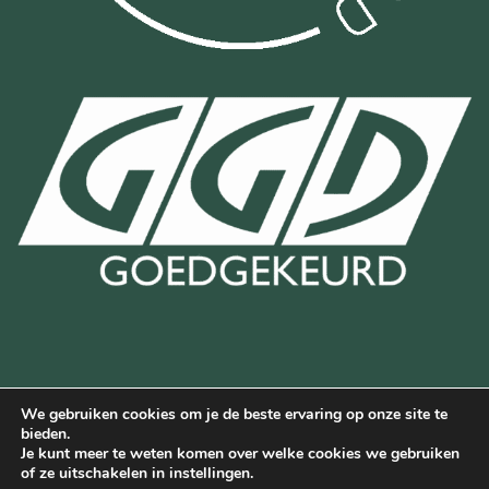
We gebruiken cookies om je de beste ervaring op onze site te
Bancontact
Bank
IDeal
Wero
bieden.
Transfer
Je kunt meer te weten komen over welke cookies we gebruiken
Deze website is beschermd door reCAPTCHA en de Google
of ze uitschakelen in instellingen.