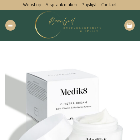
Ga
Webshop
Afspraak maken
Prijslijst
Contact
naar
inhoud