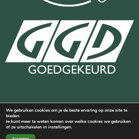
We gebruiken cookies om je de beste ervaring op onze site te
Bancontact
Bank
IDeal
Wero
bieden.
Transfer
Je kunt meer te weten komen over welke cookies we gebruiken
Deze website is beschermd door reCAPTCHA en de Google
of ze uitschakelen in instellingen.
privacyverklaring
en
servicevoorwaarden
van Google.
Accepteer