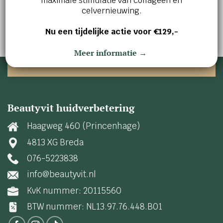
maximale stimulatie van collageen en
Maak vandaag nog een afspraak en ontdek wat
celvernieuwing.
wij voor jou kunnen betekenen!
Nu een tijdelijke actie voor €129,-
AFSPRAAK MAKEN
Meer informatie →
Beautyvit huidverbetering
Haagweg 460 (Princenhage)
4813 XG Breda
076-5223838
info@beautyvit.nl
KvK nummer: 20115560
BTW nummer: NL13.97.76.448.B01