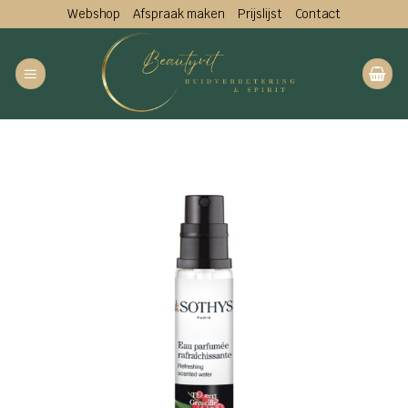
Ga
Webshop
Afspraak maken
Prijslijst
Contact
naar
inhoud