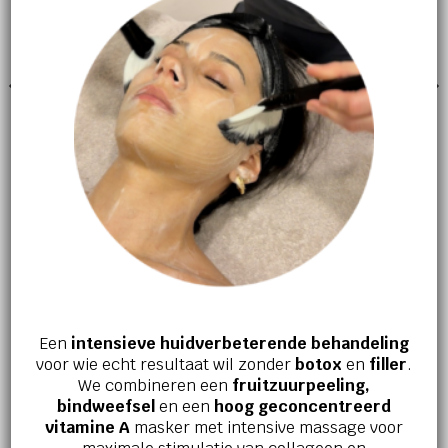
NIEUW
NIEUW
Crayons Ombres A
Wenkbrauw mascara 20 Burn
Paupieres
€
35,30
€
29,00
Een
intensieve huidverbeterende behandeling
Jouw huid en welzijn verdienen het
voor wie echt resultaat wil zonder
botox
en
filler
.
beste!
We combineren een
fruitzuurpeeling,
bindweefsel
en een
hoog geconcentreerd
Ervaar zelf de kracht van effectieve
vitamine A
masker met intensive massage voor
huidverbetering en innerlijke ontspanning.