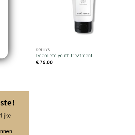
SOTHYS
Décolleté youth treatment
€
76,00
ste!
lijke
unnen