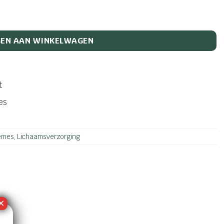
scape aantal
EN AAN WINKELWAGEN
t
es
emes
,
Lichaamsverzorging