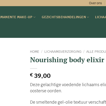
Over ons
RMANENTE MAKE-UP
GEZICHTSBEHANDELINGEN
LICHA
HOME
/
LICHAAMSVERZORGING
/
ALLE PRODU
Nourishing body elixi
€
39,00
Deze gelachtige voedende lichaams eli
oosterse oorden.
De smeltende gel-olie textuur verschaf