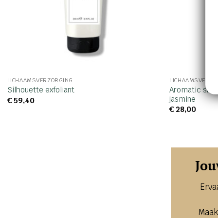
LICHAAMSVERZORGING
LICHAAMSVERZO
Aromatic show
Silhouette exfoliant
jasmine
€
59,40
€
28,00
Jou
Erva
Maak