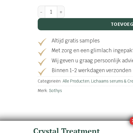
Nourishing body elixir Amber and myrrh e
TOEVOEG
Altijd gratis samples
Met zorg en een glimlach ingepak
Wij geven u graag persoonlijk advi
Binnen 1-2 werkdagen verzonden
Categorieën:
Alle Producten
,
Lichaams serums & Cr
Merk:
Sothys
Crystal Treatment