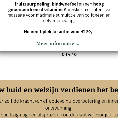
fruitzuurpeeling, bindweefsel
en een
hoog
geconcentreerd vitamine A
masker met intensive
massage voor maximale stimulatie van collageen en
celvernieuwing.
Nu een tijdelijke actie voor €129,-
Meer informatie →
RGING
GEZICHTSVERZORGING
er oil – sandalwood and
Gommage exfoliant
€
44,40
w huid en welzijn verdienen het be
ar zelf de kracht van effectieve huidverbetering en inner
ontspanning.
 vandaag nog een afspraak en ontdek wat wij voor jou k