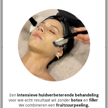
GERELATEERDE PRODUCTEN
GEZICHTSVERZORGING
GEZICHTSVERZORGING
R-retinoate eye serum
Surface radiance cleanse
€
119,95
€
32,00
Een
intensieve huidverbeterende behandeling
voor wie echt resultaat wil zonder
botox
en
filler
.
We combineren een
fruitzuurpeeling,