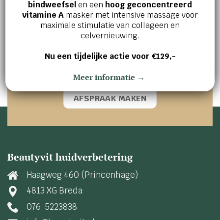
Jouw huid en welzijn verdienen het
bindweefsel
en een
hoog geconcentreerd
beste!
vitamine A
masker met intensive massage voor
maximale stimulatie van collageen en
Ervaar zelf de kracht van effectieve
celvernieuwing.
huidverbetering en innerlijke ontspanning.
Nu een tijdelijke actie voor €129,-
Maak vandaag nog een afspraak en ontdek wat
wij voor jou kunnen betekenen!
Meer informatie →
AFSPRAAK MAKEN
Beautyvit huidverbetering
Haagweg 460 (Princenhage)
4813 XG Breda
076-5223838