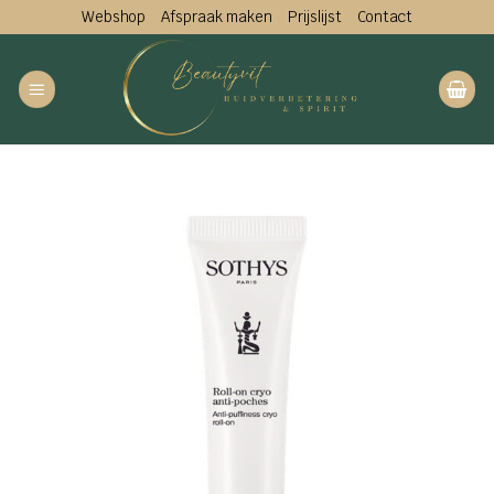
Ga
Webshop
Afspraak maken
Prijslijst
Contact
naar
inhoud