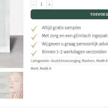
Ultimate Recovery Bio-Cellulose Mask aan
TOEVOEG
Altijd gratis samples
Met zorg en een glimlach ingepak
Wij geven u graag persoonlijk advi
Binnen 1-2 werkdagen verzonden
Categorieën:
Gezichtsverzorging
,
Maskers
,
Medik 8
Merk:
Medik 8