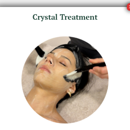
Crystal Treatment
je en vouw het uit
f en verdeel het biocellulosemasker over het gezicht,
nt
 gedurende maximaal 15 minuten
masseer het resterende serum in de huid
ndeling, of wanneer de huid een oppepper nodig heeft