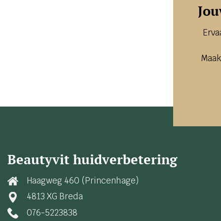
Jou
Erva
Maak
Beautyvit huidverbetering
Haagweg 460 (Princenhage)
4813 XG Breda
076-5223838