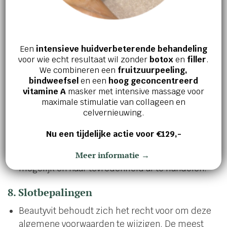
ziekte, storingen, brand of problemen met
leveranciers/vervoerders.
In geval van overmacht kan Beautyvit de
Een
intensieve huidverbeterende behandeling
overeenkomst opschorten of annuleren.
voor wie echt resultaat wil zonder
botox
en
filler
.
We combineren een
fruitzuurpeeling,
7. Klachten
bindweefsel
en een
hoog geconcentreerd
vitamine A
masker met intensive massage voor
Eventuele klachten over producten of
maximale stimulatie van collageen en
behandelingen dienen binnen 7 dagen na
celvernieuwing.
ontvangst of uitvoering schriftelijk gemeld te
Nu een tijdelijke actie voor €129,-
worden.
Beautyvit streeft ernaar om klachten zo snel
Meer informatie →
mogelijk en naar tevredenheid af te handelen.
8. Slotbepalingen
Beautyvit behoudt zich het recht voor om deze
algemene voorwaarden te wijzigen. De meest