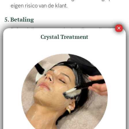
eigen risico van de klant.
5. Betaling
Behandelingen en producten dienen direct na
Crystal Treatment
afloop of levering betaald te worden, tenzij
anders overeengekomen.
Beautyvit accepteert pinbetalingen en contante
betalingen in de salon. In de webshop kan
betaald worden via de beschikbare
betaalmethoden.
Bij niet-tijdige betaling kan Beautyvit
incassokosten in rekening brengen.
6. Overmacht
Beautyvit is niet aansprakelijk voor schade of
vertraging indien sprake is van overmacht, zoals