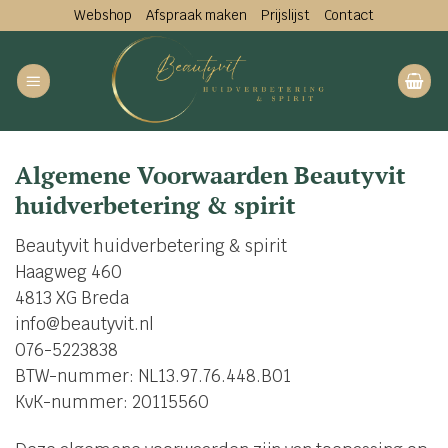
Ga
Webshop
Afspraak maken
Prijslijst
Contact
naar
inhoud
Algemene Voorwaarden Beautyvit
huidverbetering & spirit
Beautyvit huidverbetering & spirit
Haagweg 460
4813 XG Breda
info@beautyvit.nl
076-5223838
BTW-nummer: NL13.97.76.448.B01
KvK-nummer: 20115560