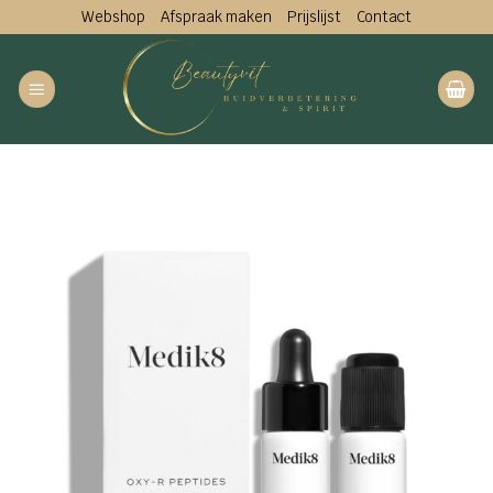
Ga
Webshop
Afspraak maken
Prijslijst
Contact
naar
inhoud