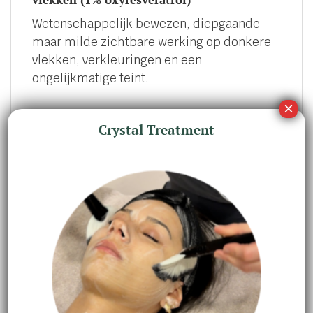
Wetenschappelijk bewezen, diepgaande
maar milde zichtbare werking op donkere
vlekken, verkleuringen en een
ongelijkmatige teint.
Crystal Treatment
HOE OXY-R PEPTIDES TE GEBRUIKEN
STAP 1
Om te activeren voor het eerste gebruik,
druk stevig op het deksel van de fles totdat
het klikt en schud gedurende 30 seconden.
Recycle het deksel en vervang het door de
druppelaar.
STAP 2