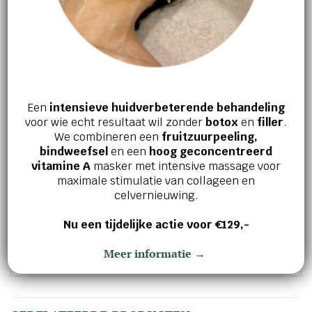
Meng na het reinigen ’s ochtends en ’s
avonds 6 druppels Oxy-R Peptides over het
gezicht, de hals en het decolleté – vermijd
het gebied rond de ogen. Laat het intrekken
voordat je je moisturizer aanbrengt.
Een
intensieve huidverbeterende behandeling
OPMERKING
voor wie echt resultaat wil zonder
botox
en
filler
.
We combineren een
fruitzuurpeeling,
Oxy-R Peptides wordt geleverd in 2×10 ml
bindweefsel
en een
hoog geconcentreerd
flessen. Elke fles blijft 6 weken na opening
vitamine A
masker met intensive massage voor
krachtig. Activeer de tweede fles nadat de
maximale stimulatie van collageen en
eerste fles leeg is. Bewaar beide flessen na
celvernieuwing.
activering op kamertemperatuur en uit de
Nu een tijdelijke actie voor €129,-
buurt van ramen.
Meer informatie →