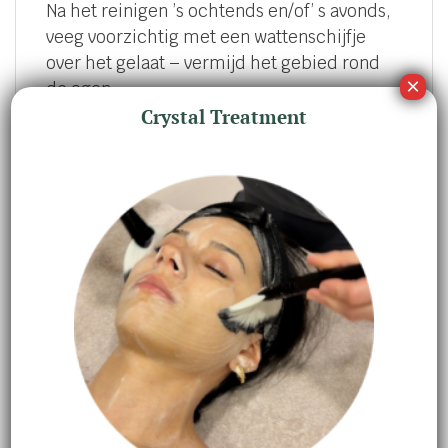
Na het reinigen ’s ochtends en/of’ s avonds,
veeg voorzichtig met een wattenschijfje
over het gelaat – vermijd het gebied rond
de ogen.
Crystal Treatment
Stap 2
Laat drogen alvorens de rest van het
huidverzorgingsregime voort te zetten.
GERELATEERDE PRODUCTEN