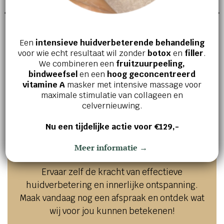
Een
intensieve huidverbeterende behandeling
voor wie echt resultaat wil zonder
botox
en
filler
.
We combineren een
fruitzuurpeeling,
GEZICHTSVERZORGING
GEZICHTSVERZORGING
bindweefsel
en een
hoog geconcentreerd
R-retinoate eye serum
R-retinoate intense
vitamine A
masker met intensive massage voor
€
119,95
€
255,00
maximale stimulatie van collageen en
celvernieuwing.
Nu een tijdelijke actie voor €129,-
Jouw huid en welzijn verdienen het
Meer informatie →
beste!
Ervaar zelf de kracht van effectieve
huidverbetering en innerlijke ontspanning.
Maak vandaag nog een afspraak en ontdek wat
wij voor jou kunnen betekenen!