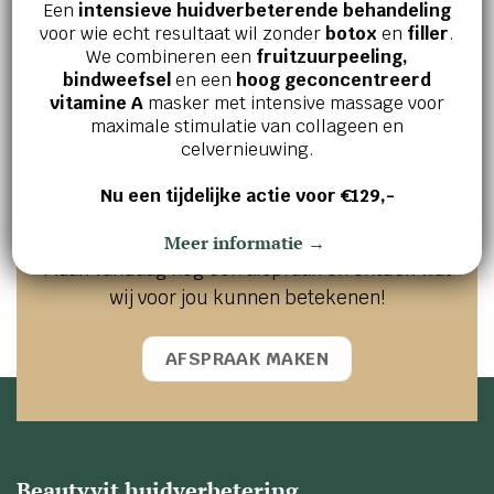
€
64,00
€
65,00
Een
intensieve huidverbeterende behandeling
voor wie echt resultaat wil zonder
botox
en
filler
.
We combineren een
fruitzuurpeeling,
bindweefsel
en een
hoog geconcentreerd
vitamine A
masker met intensive massage voor
maximale stimulatie van collageen en
Jouw huid en welzijn verdienen het
celvernieuwing.
beste!
Nu een tijdelijke actie voor €129,-
Ervaar zelf de kracht van effectieve
huidverbetering en innerlijke ontspanning.
Meer informatie →
Maak vandaag nog een afspraak en ontdek wat
wij voor jou kunnen betekenen!
AFSPRAAK MAKEN
Beautyvit huidverbetering