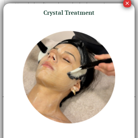
Naar behoefte gedurende de dag opnieuw
Crystal Treatment
aanbrengen.
GERELATEERDE PRODUCTEN
GEZICHTSVERZORGING
GEZICHTSVERZORGING
C-tetra-cream
Crystal Retinal 3