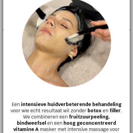
GEZICHTSVERZORGING
GEZICHTSVERZORGING
R-retinoate eye serum
Crystal Retinal 6
€
119,95
€
85,00
Een
intensieve huidverbeterende behandeling
Jouw huid en welzijn verdienen het
voor wie echt resultaat wil zonder
botox
en
filler
.
beste!
We combineren een
fruitzuurpeeling,
bindweefsel
en een
hoog geconcentreerd
Ervaar zelf de kracht van effectieve
vitamine A
masker met intensive massage voor