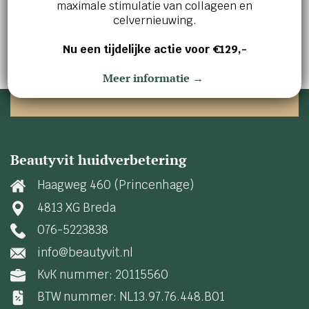
huidverbetering en innerlijke ontspanning.
maximale stimulatie van collageen en
celvernieuwing.
Maak vandaag nog een afspraak en ontdek wat
wij voor jou kunnen betekenen!
Nu een tijdelijke actie voor €129,-
AFSPRAAK MAKEN
Meer informatie →
Beautyvit huidverbetering
Haagweg 460 (Princenhage)
4813 XG Breda
076-5223838
info@beautyvit.nl
KvK nummer: 20115560
BTW nummer: NL13.97.76.448.B01