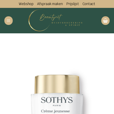
Ga
Webshop
Afspraak maken
Prijslijst
Contact
naar
inhoud