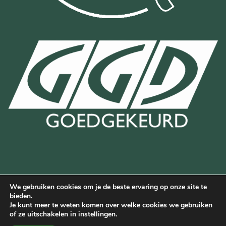
We gebruiken cookies om je de beste ervaring op onze site te
Bancontact
Bank
IDeal
Wero
bieden.
Transfer
Je kunt meer te weten komen over welke cookies we gebruiken
Deze website is beschermd door reCAPTCHA en de Google
of ze uitschakelen in instellingen.
privacyverklaring
en
servicevoorwaarden
van Google.