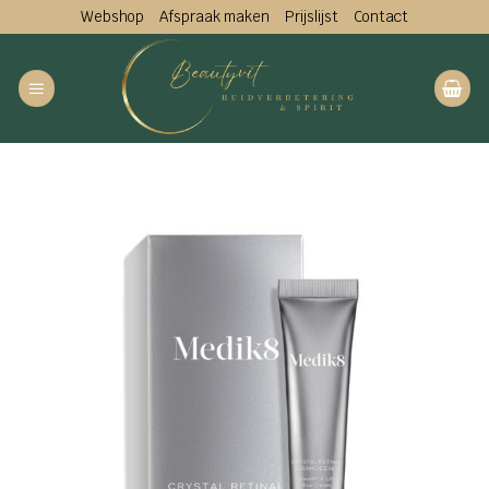
Ga
Webshop
Afspraak maken
Prijslijst
Contact
naar
inhoud