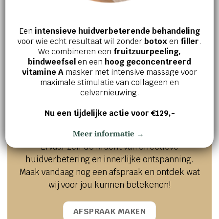
Een
intensieve huidverbeterende behandeling
GEZICHTSVERZORGING
GEZICHTSVERZORGING
voor wie echt resultaat wil zonder
botox
en
filler
.
Total Moisture Daily Facial
H.E.O mask
We combineren een
fruitzuurpeeling,
Cream
€
68,00
bindweefsel
en een
hoog geconcentreerd
€
56,00
vitamine A
masker met intensive massage voor
maximale stimulatie van collageen en
celvernieuwing.
Nu een tijdelijke actie voor €129,-
Jouw huid en welzijn verdienen het
beste!
Meer informatie →
Ervaar zelf de kracht van effectieve
huidverbetering en innerlijke ontspanning.
Maak vandaag nog een afspraak en ontdek wat
wij voor jou kunnen betekenen!
AFSPRAAK MAKEN