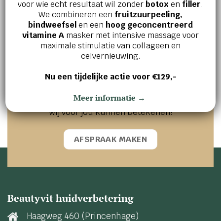
voor wie echt resultaat wil zonder
botox
en
filler
.
We combineren een
fruitzuurpeeling,
bindweefsel
en een
hoog geconcentreerd
vitamine A
masker met intensive massage voor
Jouw huid en welzijn verdienen het
maximale stimulatie van collageen en
beste!
celvernieuwing.
Ervaar zelf de kracht van effectieve
Nu een tijdelijke actie voor €129,-
huidverbetering en innerlijke ontspanning.
Meer informatie →
Maak vandaag nog een afspraak en ontdek wat
wij voor jou kunnen betekenen!
AFSPRAAK MAKEN
Beautyvit huidverbetering
Haagweg 460 (Princenhage)