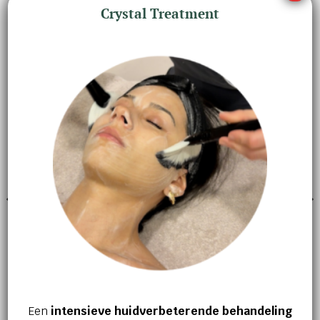
het eau de parfum zachtjes te verspreiden.
Crystal Treatment
GERELATEERDE PRODUCTEN
GEZICHTSVERZORGING
GEZICHTSVERZORGING
Press & Glow
Crystal Retinal 6
€
39,95
€
85,00
Een
intensieve huidverbeterende behandeling