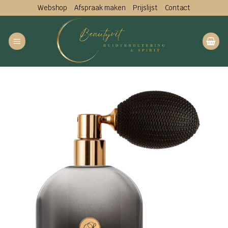
Ga
Webshop
Afspraak maken
Prijslijst
Contact
naar
inhoud