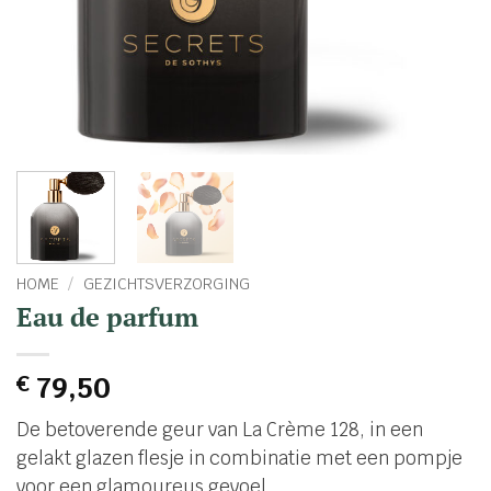
HOME
/
GEZICHTSVERZORGING
Eau de parfum
€
79,50
De betoverende geur van La Crème 128, in een
gelakt glazen flesje in combinatie met een pompje
voor een glamoureus gevoel.