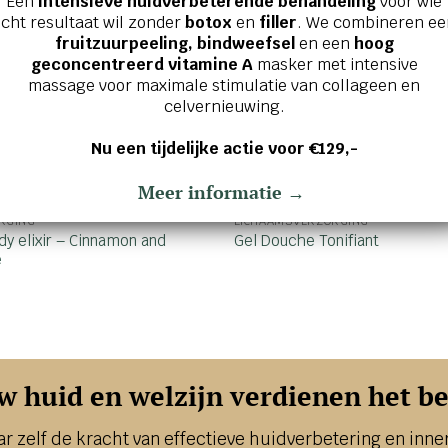
Een
intensieve huidverbeterende behandeling
voor wie
cht resultaat wil zonder
botox
en
filler
. We combineren ee
fruitzuurpeeling, bindweefsel
en een
hoog
geconcentreerd vitamine A
masker met intensive
massage voor maximale stimulatie van collageen en
celvernieuwing.
Nu een tijdelijke actie voor €129,-
Meer informatie →
RGING
LICHAAMSVERZORGING
dy elixir – Cinnamon and
Gel Douche Tonifiant
e
w huid en welzijn verdienen het be
ar zelf de kracht van effectieve huidverbetering en inner