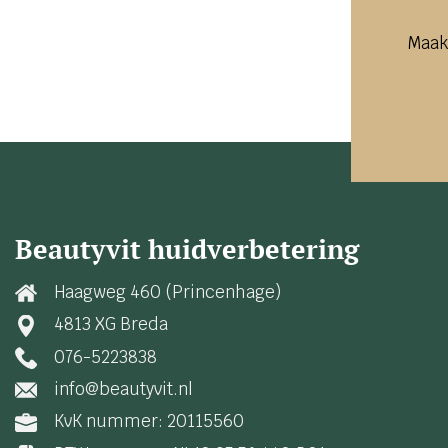
Maak
Beautyvit huidverbetering
Haagweg 460 (Princenhage)
4813 XG Breda
076-5223838
info@beautyvit.nl
KvK nummer: 20115560