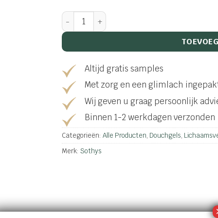
Gel douche énergisant corps et cheveux 
TOEVOEG
Altijd gratis samples
Met zorg en een glimlach ingepak
Wij geven u graag persoonlijk advi
Binnen 1-2 werkdagen verzonden
Categorieën:
Alle Producten
,
Douchgels
,
Lichaamsve
Merk:
Sothys