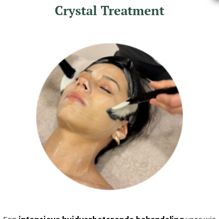
Crystal Treatment
erin, Sodium cocoyl glutamate, Cocamidopropyl betaine, Parfum
10-30 alkyl acrylate crosspolymer, Chlorphenesin, Disodium ED
.