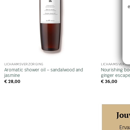
e
LICHAAMSVERZORGING
LICHAAMSVERZO
Aromatic shower oil – sandalwood and
Nourishing bo
jasmine
ginger escap
€
28,00
€
36,00
Jou
Erva