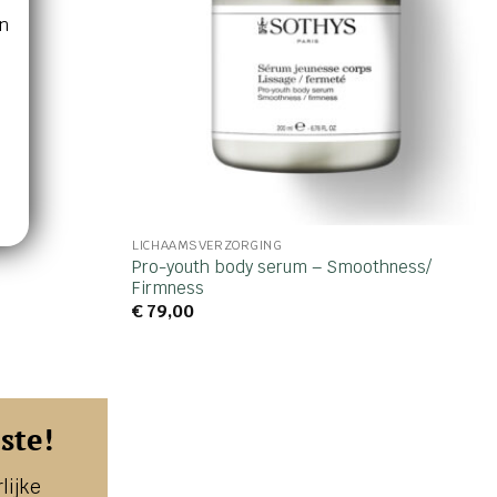
n
LICHAAMSVERZORGING
Pro-youth body serum – Smoothness/
Firmness
€
79,00
ste!
lijke