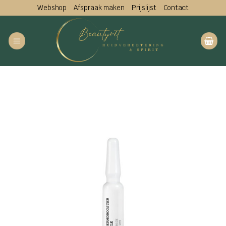
Ga
Webshop
Afspraak maken
Prijslijst
Contact
naar
inhoud