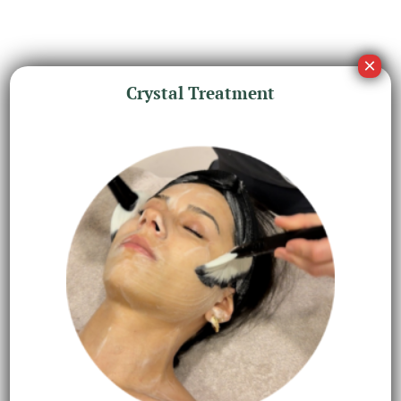
Crystal Treatment
BESCHRIJVING
AANVULLENDE INFORMATIE
Breek het topje van de ampul af bij het
eerste gebruik. Gebruik vervolgens het
dopje om de ampul weer af te sluiten, zodat
je deze later opnieuw kunt gebruiken.
Breng \’s ochtends en \’s avonds aan op een
gereinigd gezicht en hals, vóór je serum,
met extra aandacht voor zones met
duidelijke onzuiverheden. Masseer zachtjes