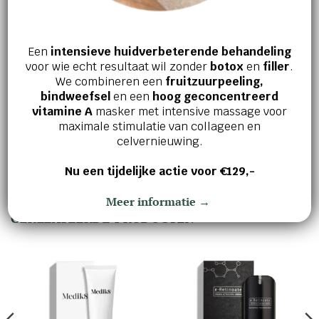
in. Tip voor gebruik van de applicator: Breek
een ampul en bevestig de roll-on applicator
op de opening. Breng het product aan op de
Een
intensieve huidverbeterende behandeling
gewenste zones. Verwijder na gebruik de
voor wie echt resultaat wil zonder
botox
en
filler
.
applicator en spoel deze af met schoon
We combineren een
fruitzuurpeeling,
water. Tip van de schoonheidsspecialist:
bindweefsel
en een
hoog geconcentreerd
vitamine A
masker met intensive massage voor
combineer met het bijpassende serum +
maximale stimulatie van collageen en
cream voor een optimaal resultaat.
celvernieuwing.
Nu een tijdelijke actie voor €129,-
Meer informatie →
GERELATEERDE PRODUCTEN