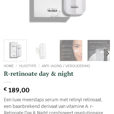
HOME
/
HUIDTYPE
/
ANTI-AGING / VEROUDERING
R-retinoate day & night
€
189,00
Een luxe meerstaps serum met retinyl retinoaat,
een baanbrekend derivaat van vitamine A. r-
Retinoate Day & Night combineert revolutionaire