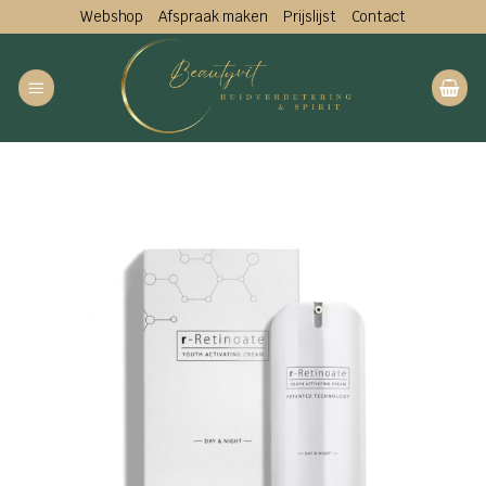
Ga
Webshop
Afspraak maken
Prijslijst
Contact
naar
inhoud