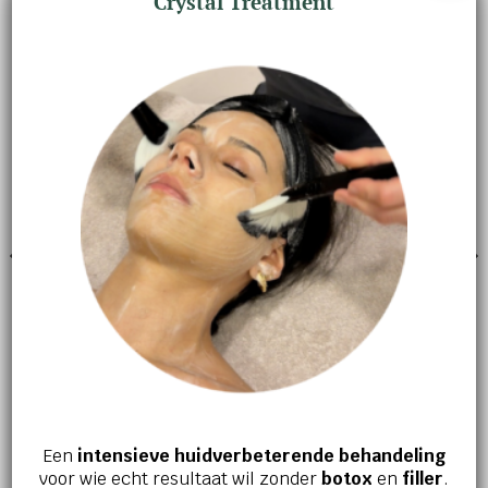
Crystal Treatment
GERELATEERDE PRODUCTEN
GEZICHTSVERZORGING
GEZICHTSVERZORGING
Daily refresh balancing toner
Crystal Retinal 6
€
29,00
€
85,00
Een
intensieve huidverbeterende behandeling
voor wie echt resultaat wil zonder
botox
en
filler
.