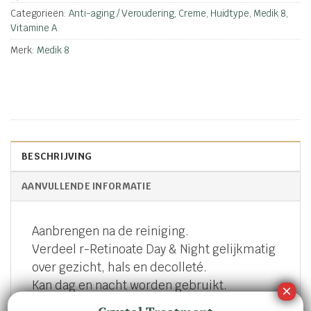
Categorieën:
Anti-aging / Veroudering
,
Creme
,
Huidtype
,
Medik 8
,
Vitamine A
Merk:
Medik 8
BESCHRIJVING
AANVULLENDE INFORMATIE
Aanbrengen na de reiniging.
Verdeel r-Retinoate Day & Night gelijkmatig
over gezicht, hals en decolleté.
Kan dag en nacht worden gebruikt.