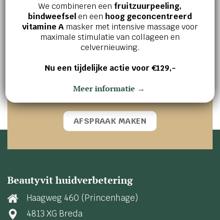
We combineren een
fruitzuurpeeling,
bindweefsel
en een
hoog geconcentreerd
Jouw huid en welzijn verdienen het
vitamine A
masker met intensive massage voor
beste!
maximale stimulatie van collageen en
celvernieuwing.
Ervaar zelf de kracht van effectieve
Nu een tijdelijke actie voor €129,-
huidverbetering en innerlijke ontspanning.
Maak vandaag nog een afspraak en ontdek wat
Meer informatie →
wij voor jou kunnen betekenen!
AFSPRAAK MAKEN
Beautyvit huidverbetering
Haagweg 460 (Princenhage)
4813 XG Breda