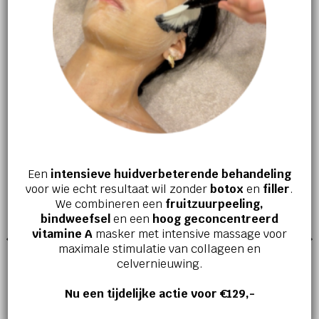
‘s Ochtends en ‘s avonds aanbrengen op het
gezicht en de hals of op specifieke zones
van het lichaam.
GERELATEERDE PRODUCTEN
Een
intensieve huidverbeterende behandeling
voor wie echt resultaat wil zonder
botox
en
filler
.
We combineren een
fruitzuurpeeling,
bindweefsel
en een
hoog geconcentreerd
vitamine A
masker met intensive massage voor
maximale stimulatie van collageen en
celvernieuwing.
Nu een tijdelijke actie voor €129,-
GEZICHTSVERZORGING
GEZICHTSVERZORGING