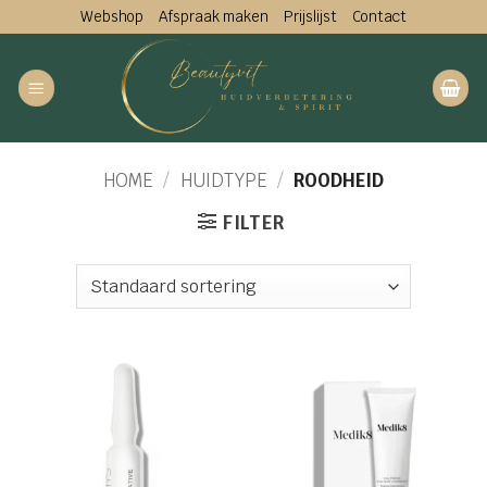
Ga
Webshop
Afspraak maken
Prijslijst
Contact
naar
inhoud
HOME
/
HUIDTYPE
/
ROODHEID
FILTER