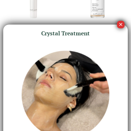
COSMECEUTICALS
COSMECEUTICALS
Crystal Treatment
Regenerative Solution
Serum Ultra Reconfortant
€
75,50
€
73,50
Jouw huid en welzijn verdienen het
beste!
Ervaar zelf de kracht van effectieve
huidverbetering en innerlijke ontspanning.
Maak vandaag nog een afspraak en ontdek wat
wij voor jou kunnen betekenen!