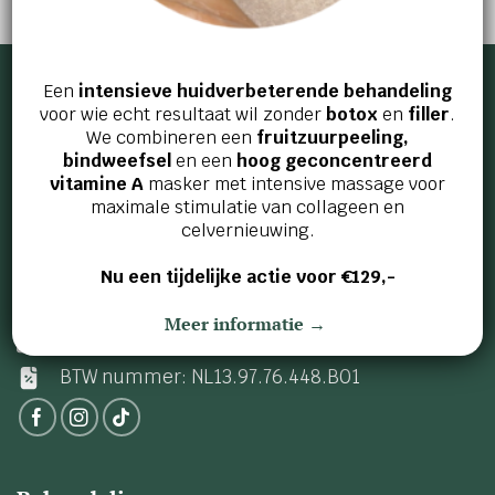
AFSPRAAK MAKEN
Een
intensieve huidverbeterende behandeling
voor wie echt resultaat wil zonder
botox
en
filler
.
We combineren een
fruitzuurpeeling,
Beautyvit huidverbetering
bindweefsel
en een
hoog geconcentreerd
vitamine A
masker met intensive massage voor
Haagweg 460 (Princenhage)
maximale stimulatie van collageen en
celvernieuwing.
4813 XG Breda
076-5223838
Nu een tijdelijke actie voor €129,-
info@beautyvit.nl
Meer informatie →
KvK nummer: 20115560
BTW nummer: NL13.97.76.448.B01