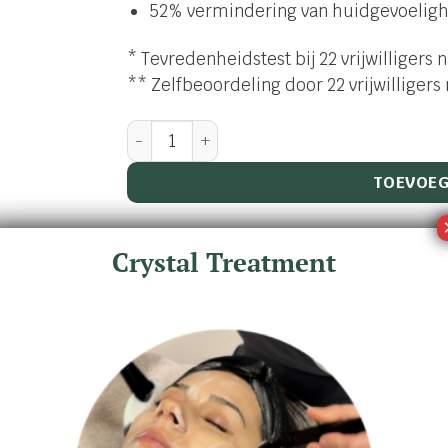
52% vermindering van huidgevoelig
* Tevredenheidstest bij 22 vrijwilliger
** Zelfbeoordeling door 22 vrijwilligers
Pro Dermobooster Relief Ampul aantal
TOEVOEG
Altijd gratis samples
Crystal Treatment
Met zorg en een glimlach ingepak
Wij geven u graag persoonlijk advi
Binnen 1-2 werkdagen verzonden
Categorieën:
Ampullen
,
Cosmeceuticals
,
Gezichtsve
Merk:
Sothys