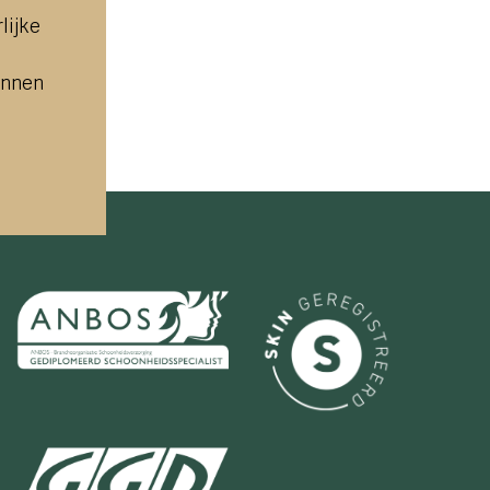
lijke
unnen