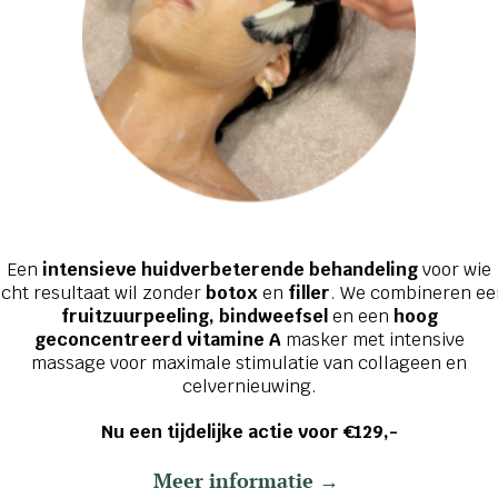
bruik. Gebruik vervolgens de dop om de ampul weer af t
 en hals, vóór je serum, met extra aandacht voor zones 
te crème.
Een
intensieve huidverbeterende behandeling
voor wie
cht resultaat wil zonder
botox
en
filler
. We combineren ee
fruitzuurpeeling, bindweefsel
en een
hoog
geconcentreerd vitamine A
masker met intensive
massage voor maximale stimulatie van collageen en
celvernieuwing.
Nu een tijdelijke actie voor €129,-
Meer informatie →