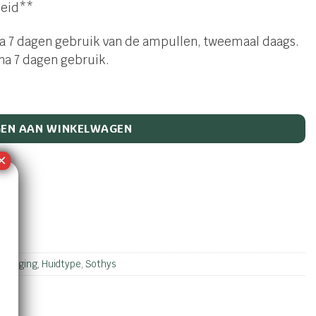
heid**
s na 7 dagen gebruik van de ampullen, tweemaal daags.
 na 7 dagen gebruik.
EN AAN WINKELWAGEN
t
es
rzorging
,
Huidtype
,
Sothys