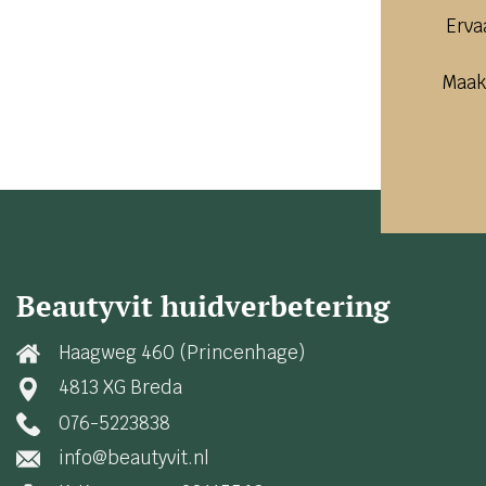
Erva
Maak
Beautyvit huidverbetering
Haagweg 460 (Princenhage)
4813 XG Breda
076-5223838
info@beautyvit.nl