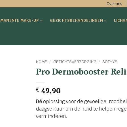
Over ons
RMANENTE MAKE-UP
GEZICHTSBEHANDELINGEN
LICHA
HOME
/
GEZICHTSVERZORGING
/
SOTHYS
Pro Dermobooster Rel
€
49,90
Dé
oplossing voor de gevoelige, roodhei
daagse kuur om de huid te helpen rege
verminderen.