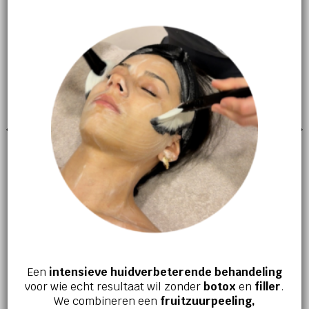
GERELATEERDE PRODUCTEN
CREME
MANNEN VERZORGING
Huile multi-usages douceur
Fluide hydratant jeunesse
– visage – barbe – corps
€
58,50
€
44,50
Een
intensieve huidverbeterende behandeling
voor wie echt resultaat wil zonder
botox
en
filler
.
We combineren een
fruitzuurpeeling,