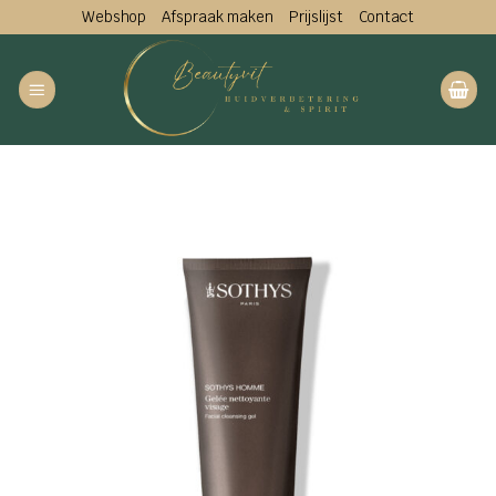
Ga
Webshop
Afspraak maken
Prijslijst
Contact
naar
inhoud