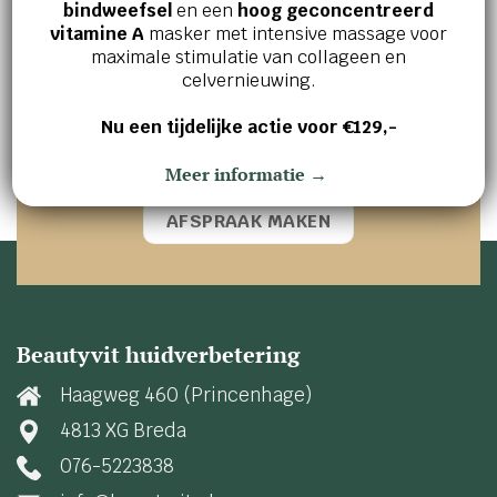
Jouw huid en welzijn verdienen het
bindweefsel
en een
hoog geconcentreerd
beste!
vitamine A
masker met intensive massage voor
maximale stimulatie van collageen en
Ervaar zelf de kracht van effectieve
celvernieuwing.
huidverbetering en innerlijke ontspanning.
Nu een tijdelijke actie voor €129,-
Maak vandaag nog een afspraak en ontdek wat
wij voor jou kunnen betekenen!
Meer informatie →
AFSPRAAK MAKEN
Beautyvit huidverbetering
Haagweg 460 (Princenhage)
4813 XG Breda
076-5223838