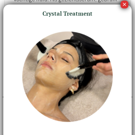
onder de Youth Moisturizing Fluid voor een
Crystal Treatment
verfijnd huidverzorgingsritueel.
GERELATEERDE PRODUCTEN
LICHAAMSVERZORGING
MANNEN VERZORGING
Gel douche énergisant corps
Eau fraîche – Eau