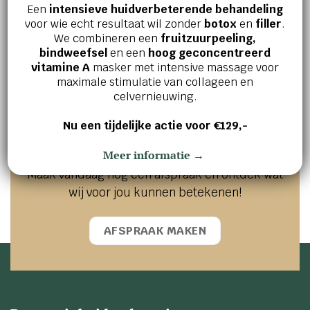
et cheveux
parfumante corps & cheveux
Een
intensieve huidverbeterende behandeling
€
31,00
€
44,50
voor wie echt resultaat wil zonder
botox
en
filler
.
We combineren een
fruitzuurpeeling,
bindweefsel
en een
hoog geconcentreerd
vitamine A
masker met intensive massage voor
maximale stimulatie van collageen en
Jouw huid en welzijn verdienen het
celvernieuwing.
beste!
Nu een tijdelijke actie voor €129,-
Ervaar zelf de kracht van effectieve
Meer informatie →
huidverbetering en innerlijke ontspanning.
Maak vandaag nog een afspraak en ontdek wat
wij voor jou kunnen betekenen!
AFSPRAAK MAKEN