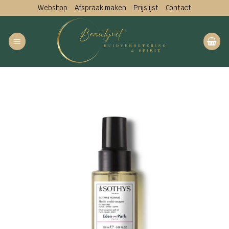
Ga
Webshop
Afspraak maken
Prijslijst
Contact
naar
inhoud